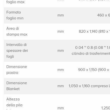
foglio max
Formato
mm
460 x 
foglio min
Area di
mm
820 x 1,140 (810 x
stampa max
Intervallo di
0.04 ~ 0.8 (0.08 ~ 1
spessore dei
mm
cilindro di trasferimen
fogli
Dimensione
mm
900 x 1,150 (900 x
piastra
Dimensione
mm
1,050 x 1,160 compresa l
Blanket
Altezza
della pila
mm
1,25