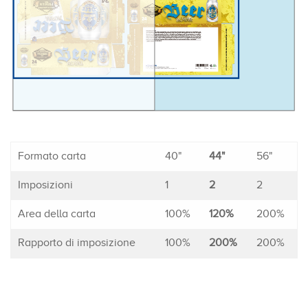
Formato carta
40"
44"
56"
Imposizioni
1
2
2
Area della carta
100%
120%
200%
Rapporto di imposizione
100%
200%
200%