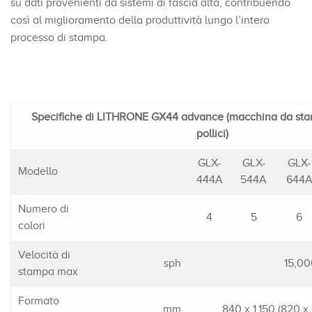
su dati provenienti da sistemi di fascia alta, contribuendo
così al miglioramento della produttività lungo l’intero
processo di stampa.
Specifiche di LITHRONE GX44 advance (macchina da sta
pollici)
GLX-
GLX-
GLX-
Modello
444A
544A
644
Numero di
4
5
6
colori
Velocità di
sph
15,00
stampa max
Formato
mm
840 x 1,150 (820 x