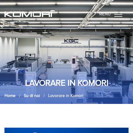
MENU
LAVORARE IN KOMORI
Home
Su di noi
Lavorare in Komori