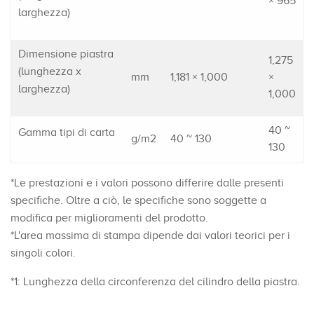
× 965
larghezza)
Dimensione piastra
1,275
(lunghezza x
mm
1,181 × 1,000
×
larghezza)
1,000
40 ~
Gamma tipi di carta
g/m2
40 ~ 130
130
*Le prestazioni e i valori possono differire dalle presenti
specifiche. Oltre a ciò, le specifiche sono soggette a
modifica per miglioramenti del prodotto.
*L'area massima di stampa dipende dai valori teorici per i
singoli colori.
*1: Lunghezza della circonferenza del cilindro della piastra.