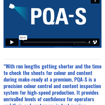
“With run lengths getting shorter and the time
to check the sheets for colour and content
during make-ready at a premium, PQA-S is a
precision colour control and content inspection
system for high-speed production. It provides
unrivalled levels of confidence for operators