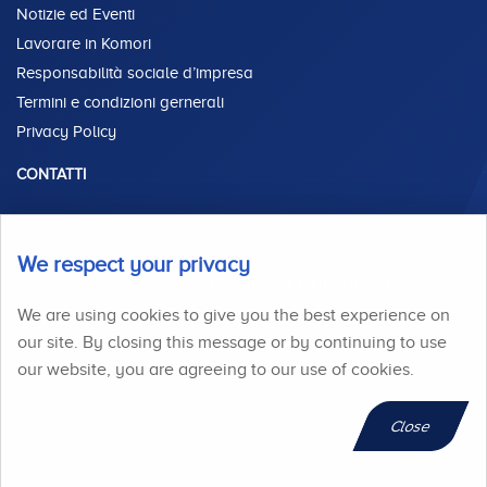
Notizie ed Eventi
Lavorare in Komori
Responsabilità sociale d’impresa
Termini e condizioni gernerali
Privacy Policy
CONTATTI
Via Enrico Fermi, 44
We respect your privacy
Tenetemi aggiornato!
20057 Assago , Italia
We are using cookies to give you the best experience on
Siete curiosi di conoscere gli
+39-02-4888-4811
our site. By closing this message or by continuing to use
ultimi aggiornamenti di Komori?
info@komori.it
our website, you are agreeing to our use of cookies.
Riceveteli direttamente nella
vostra casella di posta.
Close
Iscriviti ora