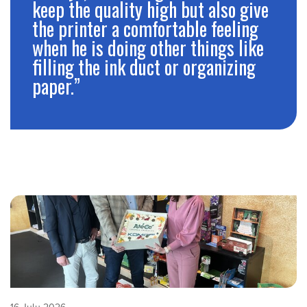
keep the quality high but also give
the printer a comfortable feeling
when he is doing other things like
filling the ink duct or organizing
paper.”