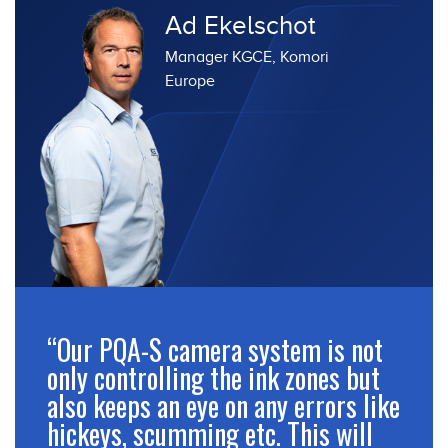
Ad Ekelschot
Manager KGCE, Komori
Europe
“Our PQA-S camera system is not
only controlling the ink zones but
also keeps an eye on any errors like
hickeys, scumming etc. This will